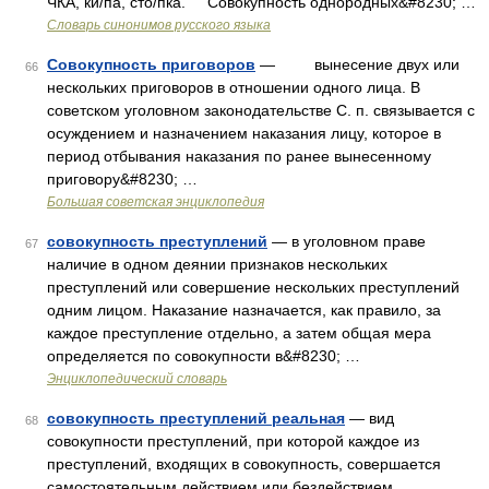
ЧКА, ки/па, сто/пка. Совокупность однородных&#8230; …
Словарь синонимов русского языка
Совокупность приговоров
— вынесение двух или
66
нескольких приговоров в отношении одного лица. В
советском уголовном законодательстве С. п. связывается с
осуждением и назначением наказания лицу, которое в
период отбывания наказания по ранее вынесенному
приговору&#8230; …
Большая советская энциклопедия
совокупность преступлений
— в уголовном праве
67
наличие в одном деянии признаков нескольких
преступлений или совершение нескольких преступлений
одним лицом. Наказание назначается, как правило, за
каждое преступление отдельно, а затем общая мера
определяется по совокупности в&#8230; …
Энциклопедический словарь
совокупность преступлений реальная
— вид
68
совокупности преступлений, при которой каждое из
преступлений, входящих в совокупность, совершается
самостоятельным действием или бездействием …