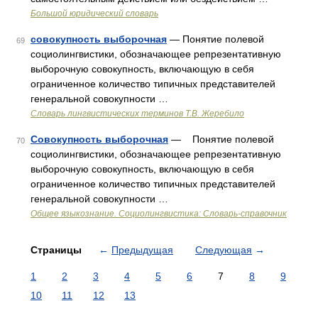
Большой юридический словарь
совокупность выборочная
— Понятие полевой
69
социолингвистики, обозначающее репрезентативную
выборочную совокупность, включающую в себя
ограниченное количество типичных представителей
генеральной совокупности …
Словарь лингвистических терминов Т.В. Жеребило
Совокупность выборочная
— Понятие полевой
70
социолингвистики, обозначающее репрезентативную
выборочную совокупность, включающую в себя
ограниченное количество типичных представителей
генеральной совокупности …
Общее языкознание. Социолингвистика: Словарь-справочник
Страницы
←
Предыдущая
Следующая
→
1
2
3
4
5
6
7
8
9
10
11
12
13