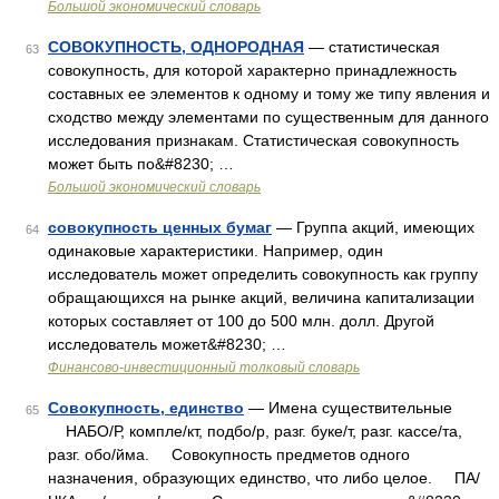
Большой экономический словарь
СОВОКУПНОСТЬ, ОДНОРОДНАЯ
— статистическая
63
совокупность, для которой характерно принадлежность
составных ее элементов к одному и тому же типу явления и
сходство между элементами по существенным для данного
исследования признакам. Статистическая совокупность
может быть по&#8230; …
Большой экономический словарь
совокупность ценных бумаг
— Группа акций, имеющих
64
одинаковые характеристики. Например, один
исследователь может определить совокупность как группу
обращающихся на рынке акций, величина капитализации
которых составляет от 100 до 500 млн. долл. Другой
исследователь может&#8230; …
Финансово-инвестиционный толковый словарь
Совокупность, единство
— Имена существительные
65
НАБО/Р, компле/кт, подбо/р, разг. буке/т, разг. кассе/та,
разг. обо/йма. Совокупность предметов одного
назначения, образующих единство, что либо целое. ПА/